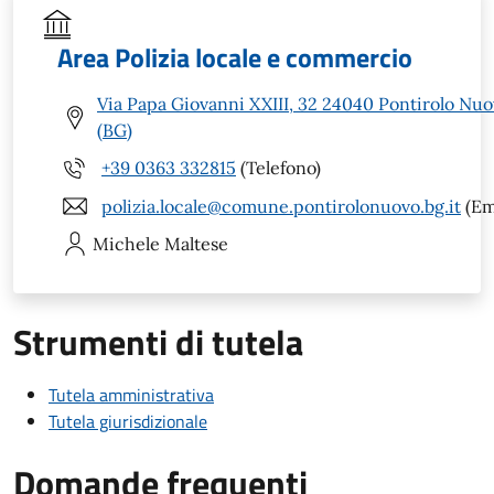
Area Polizia locale e commercio
Via Papa Giovanni XXIII, 32 24040 Pontirolo Nu
(BG)
+39 0363 332815
(Telefono)
polizia.locale@comune.pontirolonuovo.bg.it
(Em
Michele
Maltese
Strumenti di tutela
Tutela amministrativa
Tutela giurisdizionale
Domande frequenti