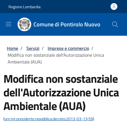
Salta al contenuto principale
Skip to footer content
Regione Lombardia
Comune di Pontirolo Nuovo
Briciole di pane
Home
/
Servizi
/
Imprese e commercio
/
Modifica non sostanziale dell'Autorizzazione Unica
Ambientale (AUA)
Modifica non sostanziale
dell'Autorizzazione Unica
Ambientale (AUA)
(
urn:nir:presidente.repubblica:decreto:2013-03-13;59
)