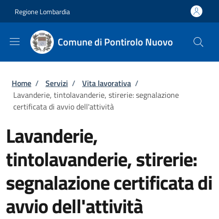
Salta al contenuto principale
Skip to footer content
Regione Lombardia
Comune di Pontirolo Nuovo
Briciole di pane
Home
/
Servizi
/
Vita lavorativa
/
Lavanderie, tintolavanderie, stirerie: segnalazione
certificata di avvio dell'attività
Lavanderie,
tintolavanderie, stirerie:
segnalazione certificata di
avvio dell'attività