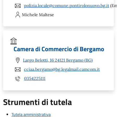
polizia.locale@comune.pontirolonuovo.bg.it
(Em
Michele
Maltese
Camera di Commercio di Bergamo
Largo Belotti, 16 24121 Bergamo (BG)
cciaa.bergamo@bg.legalmail.camcom.it
0354225111
Strumenti di tutela
Tutela amministrativa