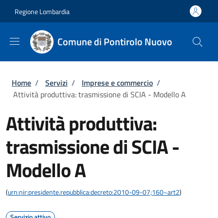
Salta al contenuto principale
Skip to footer content
Regione Lombardia
Comune di Pontirolo Nuovo
Briciole di pane
Home
/
Servizi
/
Imprese e commercio
/
Attività produttiva: trasmissione di SCIA - Modello A
Attività produttiva:
trasmissione di SCIA -
Modello A
(
urn:nir:presidente.repubblica:decreto:2010-09-07;160~art2
)
Servizio attivo