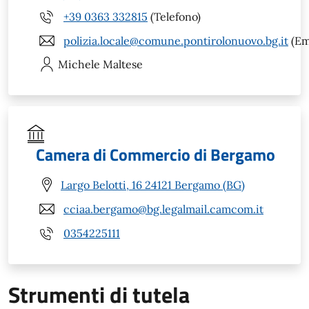
+39 0363 332815
(Telefono)
polizia.locale@comune.pontirolonuovo.bg.it
(Em
Michele
Maltese
Camera di Commercio di Bergamo
Largo Belotti, 16 24121 Bergamo (BG)
cciaa.bergamo@bg.legalmail.camcom.it
0354225111
Strumenti di tutela