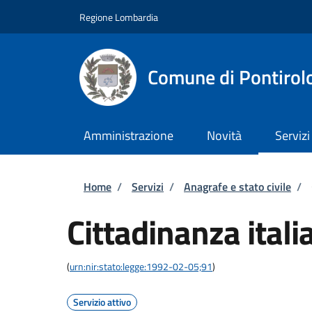
Salta al contenuto principale
Skip to footer content
Regione Lombardia
Comune di Pontirol
Amministrazione
Novità
Servizi
Briciole di pane
Home
/
Servizi
/
Anagrafe e stato civile
/
Cittadinanza itali
(
urn:nir:stato:legge:1992-02-05;91
)
Servizio attivo