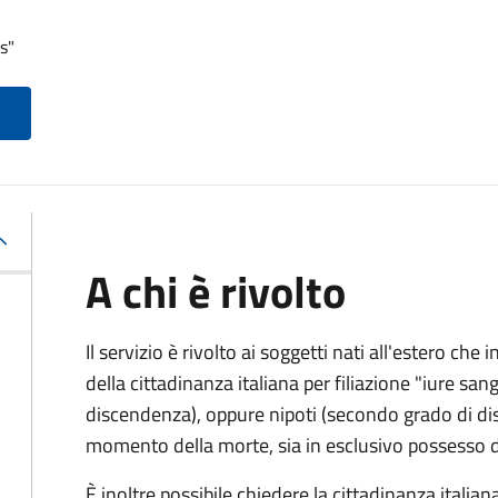
s"
A chi è rivolto
Il servizio è rivolto ai soggetti nati all'estero ch
della cittadinanza italiana per filiazione "iure sang
discendenza), oppure nipoti (secondo grado di disc
momento della morte, sia in esclusivo possesso de
È inoltre possibile chiedere la cittadinanza italiana