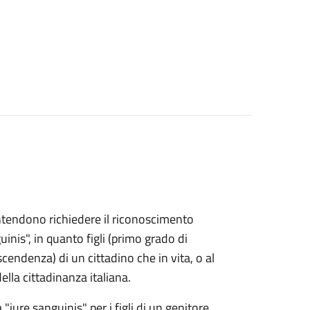
e intendono richiedere il riconoscimento
uinis", in quanto figli (primo grado di
endenza) di un cittadino che in vita, o al
lla cittadinanza italiana.
 "iure sanguinis" per i figli di un genitore