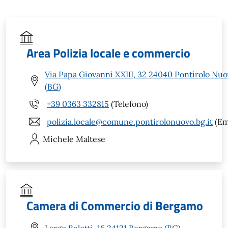
Area Polizia locale e commercio
Via Papa Giovanni XXIII, 32 24040 Pontirolo Nu
(BG)
+39 0363 332815
(Telefono)
polizia.locale@comune.pontirolonuovo.bg.it
(Em
Michele
Maltese
Camera di Commercio di Bergamo
Largo Belotti, 16 24121 Bergamo (BG)