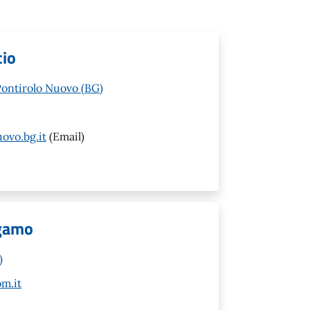
cio
Pontirolo Nuovo (BG)
ovo.bg.it
(Email)
rgamo
)
m.it