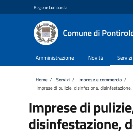
Salta al contenuto principale
Skip to footer content
Regione Lombardia
Comune di Pontirol
Amministrazione
Novità
Servizi
Briciole di pane
Home
/
Servizi
/
Imprese e commercio
/
Imprese di pulizie, disinfezione, disinfestazione,
Imprese di pulizie
disinfestazione, d