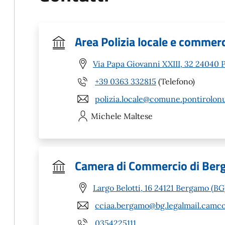
Area Polizia locale e commer
Via Papa Giovanni XXIII, 32 24040 
+39 0363 332815
(Telefono)
polizia.locale@comune.pontirolonu
Michele
Maltese
Camera di Commercio di Be
Largo Belotti, 16 24121 Bergamo (BG
cciaa.bergamo@bg.legalmail.camco
0354225111