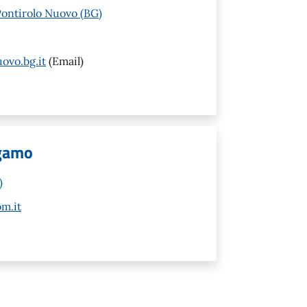
Pontirolo Nuovo (BG)
ovo.bg.it
(Email)
rgamo
)
m.it