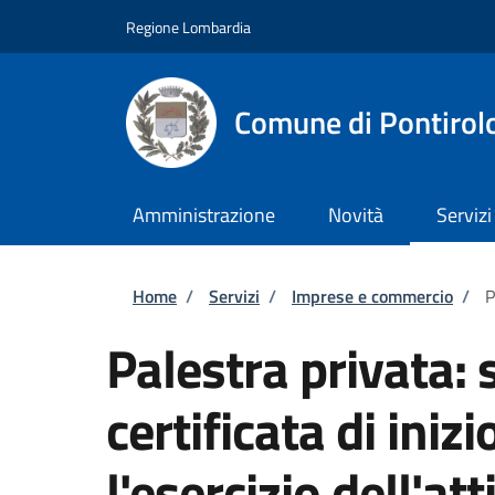
Salta al contenuto principale
Skip to footer content
Regione Lombardia
Comune di Pontirol
Amministrazione
Novità
Servizi
Briciole di pane
Home
/
Servizi
/
Imprese e commercio
/
P
Palestra privata:
certificata di inizi
l'esercizio dell'att