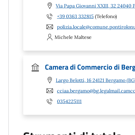
Via Papa Giovanni XXIII, 32 24040 
+39 0363 332815
(Telefono)
polizia.locale@comune.pontirolonu
Michele
Maltese
Camera di Commercio di Be
Largo Belotti, 16 24121 Bergamo (BG
cciaa.bergamo@bg.legalmail.camco
0354225111