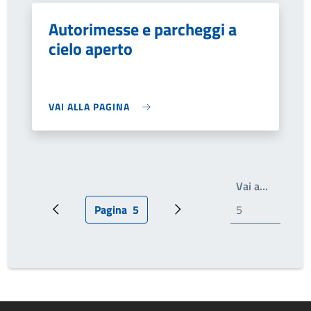
Autorimesse e parcheggi a
cielo aperto
VAI ALLA PAGINA
Write th
Vai a…
Pagina
5
Pagina precedente
Pagina attuale
Prossima pagina