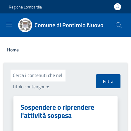
Salta al contenuto principale
Skip to footer content
Regione Lombardia
Comune di Pontirolo Nuovo
Briciole di pane
Home
Cerca i contenuti che nel
titolo contengono:
Sospendere o riprendere
l'attività sospesa