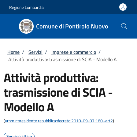
Salta al contenuto principale
Skip to footer content
Regione Lombardia
Comune di Pontirolo Nuovo
Briciole di pane
Home
/
Servizi
/
Imprese e commercio
/
Attività produttiva: trasmissione di SCIA - Modello A
Attività produttiva:
trasmissione di SCIA -
Modello A
(
urn:nir:presidente.repubblica:decreto:2010-09-07;160~art2
)
Servizio attivo