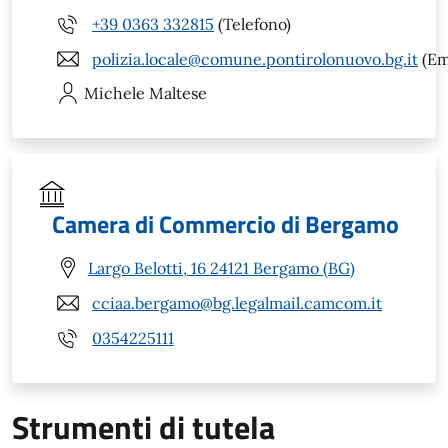
+39 0363 332815
(Telefono)
polizia.locale@comune.pontirolonuovo.bg.it
(Em
Michele
Maltese
Camera di Commercio di Bergamo
Largo Belotti, 16 24121 Bergamo (BG)
cciaa.bergamo@bg.legalmail.camcom.it
0354225111
Strumenti di tutela