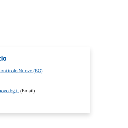
cio
Pontirolo Nuovo (BG)
ovo.bg.it
(Email)