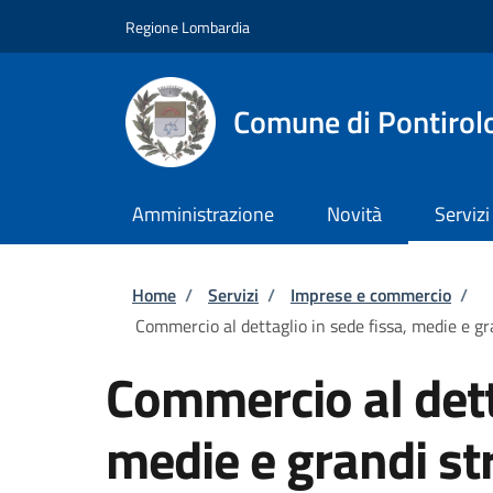
Salta al contenuto principale
Skip to footer content
Regione Lombardia
Comune di Pontirol
Amministrazione
Novità
Servizi
Briciole di pane
Home
/
Servizi
/
Imprese e commercio
/
Commercio al dettaglio in sede fissa, medie e gr
Commercio al dett
medie e grandi str