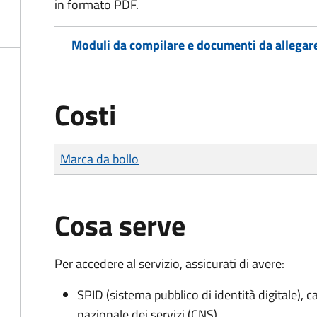
in formato PDF.
Moduli da compilare e documenti da allegar
Costi
Tipo di pagamento
Importo
Marca da bollo
Cosa serve
Per accedere al servizio, assicurati di avere:
SPID (sistema pubblico di identità digitale), ca
nazionale dei servizi (CNS)