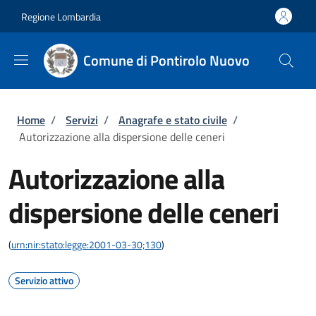
Salta al contenuto principale
Skip to footer content
Regione Lombardia
Comune di Pontirolo Nuovo
Briciole di pane
Home
/
Servizi
/
Anagrafe e stato civile
/
Autorizzazione alla dispersione delle ceneri
Autorizzazione alla
dispersione delle ceneri
(
urn:nir:stato:legge:2001-03-30;130
)
Servizio attivo