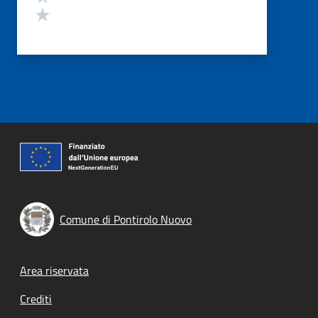
Valuta 1 stelle su 5
Comune di Pontirolo Nuovo
Footer menu
Area riservata
Crediti