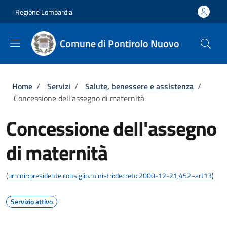
Salta al contenuto principale
Skip to footer content
Regione Lombardia
Comune di Pontirolo Nuovo
Briciole di pane
Home
/
Servizi
/
Salute, benessere e assistenza
/
Concessione dell'assegno di maternità
Concessione dell'assegno
di maternità
(
urn:nir:presidente.consiglio.ministri:decreto:2000-12-21;452~art13
)
Servizio attivo