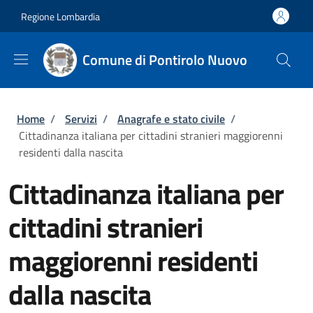
Salta al contenuto principale
Skip to footer content
Regione Lombardia
Comune di Pontirolo Nuovo
Briciole di pane
Home
/
Servizi
/
Anagrafe e stato civile
/
Cittadinanza italiana per cittadini stranieri maggiorenni
residenti dalla nascita
Cittadinanza italiana per
cittadini stranieri
maggiorenni residenti
dalla nascita