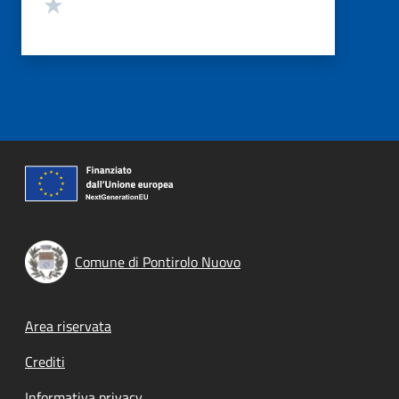
Valuta 1 stelle su 5
Comune di Pontirolo Nuovo
Footer menu
Area riservata
Crediti
Informativa privacy