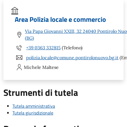
Area Polizia locale e commercio
Via Papa Giovanni XXIII, 32 24040 Pontirolo Nu
(BG)
+39 0363 332815
(Telefono)
polizia.locale@comune.pontirolonuovo.bg.it
(Em
Michele
Maltese
Strumenti di tutela
Tutela amministrativa
Tutela giurisdizionale