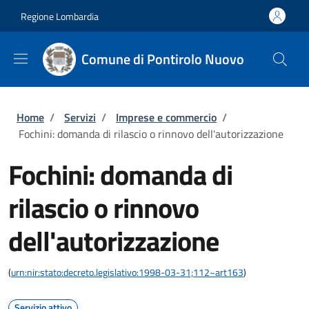
Salta al contenuto principale
Skip to footer content
Regione Lombardia
Comune di Pontirolo Nuovo
Briciole di pane
Home
/
Servizi
/
Imprese e commercio
/
Fochini: domanda di rilascio o rinnovo dell'autorizzazione
Fochini: domanda di
rilascio o rinnovo
dell'autorizzazione
(
urn:nir:stato:decreto.legislativo:1998-03-31;112~art163
)
Servizio attivo