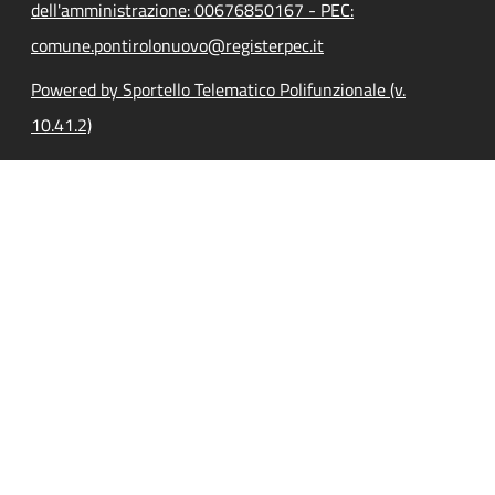
dell'amministrazione: 00676850167 - PEC:
comune.pontirolonuovo@registerpec.it
Powered by Sportello Telematico Polifunzionale (v.
10.41.2)