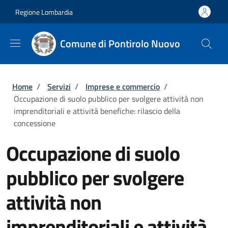
Salta al contenuto principale
Skip to footer content
Regione Lombardia
Comune di Pontirolo Nuovo
Briciole di pane
Home
/
Servizi
/
Imprese e commercio
/
Occupazione di suolo pubblico per svolgere attività non
imprenditoriali e attività benefiche: rilascio della
concessione
Occupazione di suolo
pubblico per svolgere
attività non
imprenditoriali e attività