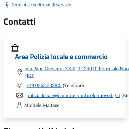
Termini e condizioni di servizio
Contatti
Area Polizia locale e commercio
Via Papa Giovanni XXIII, 32 24040 Pontirolo Nu
(BG)
+39 0363 332815
(Telefono)
polizia.locale@comune.pontirolonuovo.bg.it
(Em
Michele
Maltese