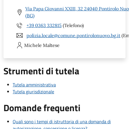
Via Papa Giovanni XXIII, 32 24040 Pontirolo Nu
(BG)
+39 0363 332815
(Telefono)
polizia.locale@comune.pontirolonuovo.bg.it
(Em
Michele
Maltese
Strumenti di tutela
Tutela amministrativa
Tutela giurisdizionale
Domande frequenti
Quali sono i tempi di istruttoria di una domanda di
autorizzazione, concessione o licenza?