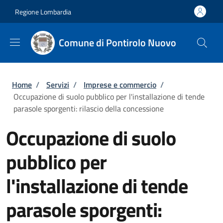
Salta al contenuto principale
Skip to footer content
Regione Lombardia
Comune di Pontirolo Nuovo
Briciole di pane
Home
/
Servizi
/
Imprese e commercio
/
Occupazione di suolo pubblico per l'installazione di tende
parasole sporgenti: rilascio della concessione
Occupazione di suolo
pubblico per
l'installazione di tende
parasole sporgenti: