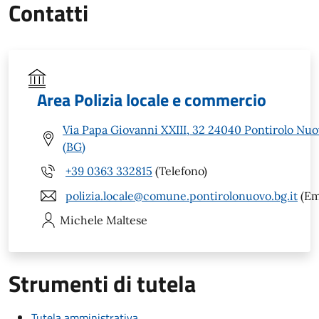
Contatti
Area Polizia locale e commercio
Via Papa Giovanni XXIII, 32 24040 Pontirolo Nu
(BG)
+39 0363 332815
(Telefono)
polizia.locale@comune.pontirolonuovo.bg.it
(Em
Michele
Maltese
Strumenti di tutela
Tutela amministrativa