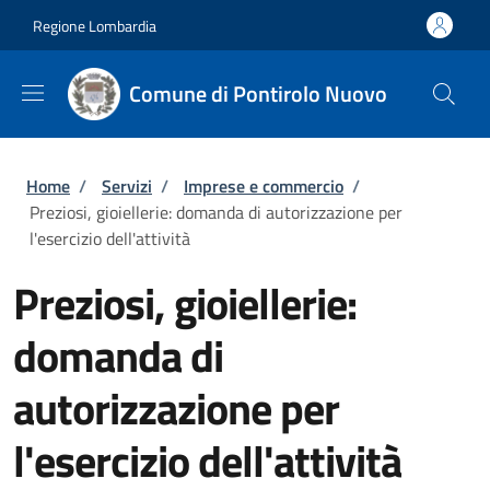
Salta al contenuto principale
Skip to footer content
Regione Lombardia
Comune di Pontirolo Nuovo
Briciole di pane
Home
/
Servizi
/
Imprese e commercio
/
Preziosi, gioiellerie: domanda di autorizzazione per
l'esercizio dell'attività
Preziosi, gioiellerie:
domanda di
autorizzazione per
l'esercizio dell'attività