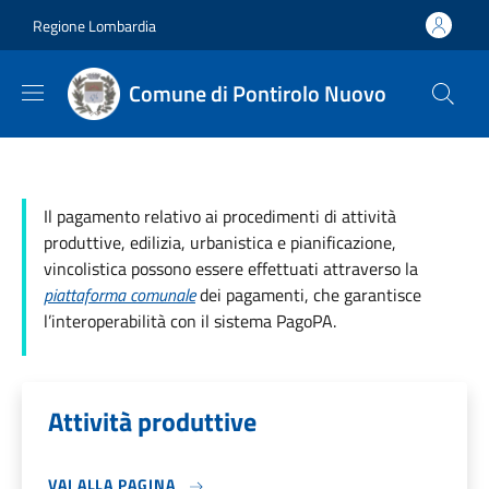
Salta al contenuto principale
Skip to footer content
Regione Lombardia
Comune di Pontirolo Nuovo
Il pagamento relativo ai procedimenti di attività
produttive, edilizia, urbanistica e pianificazione,
vincolistica possono essere effettuati attraverso la
piattaforma comunale
dei pagamenti, che garantisce
l’interoperabilità con il sistema PagoPA.
Attività produttive
VAI ALLA PAGINA