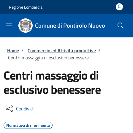
Salta al contenuto principale
Skip to footer content
Regione Lombardia
Comune di Pontirolo Nuovo
Briciole di pane
Home
/
Commercio ed Attività produttive
/
Centri massaggio di esclusivo benessere
Centri massaggio di
esclusivo benessere
Condividi
Normativa di riferimento