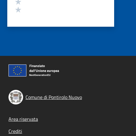
Valuta 2 stelle su 5
Valuta 1 stelle su 5
Comune di Pontirolo Nuovo
Footer menu
Area riservata
Crediti