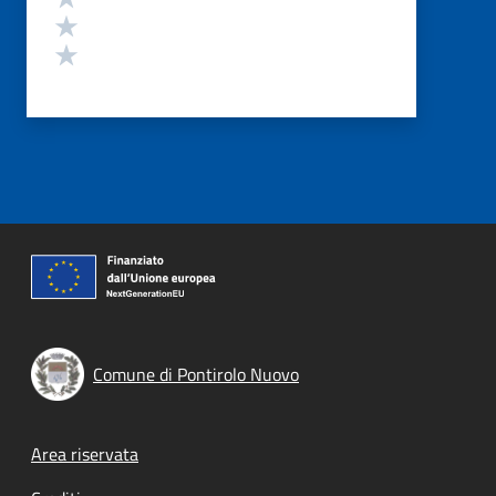
Valuta 2 stelle su 5
Valuta 1 stelle su 5
Comune di Pontirolo Nuovo
Footer menu
Area riservata