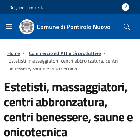
Salta al contenuto principale
Skip to footer content
Regione Lombardia
Comune di Pontirolo Nuovo
Briciole di pane
Home
/
Commercio ed Attività produttive
/
Estetisti, massaggiatori, centri abbronzatura, centri
benessere, saune e onicotecnica
Estetisti, massaggiatori,
centri abbronzatura,
centri benessere, saune e
onicotecnica