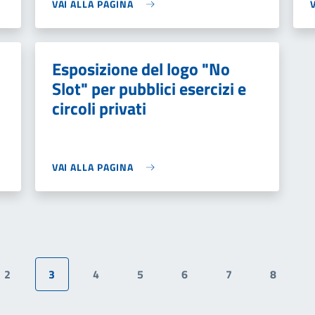
VAI ALLA PAGINA
Esposizione del logo "No
Slot" per pubblici esercizi e
circoli privati
VAI ALLA PAGINA
2
3
4
5
6
7
8
te
Pagina
Pagina attuale
Pagina
Pagina
Pagina
Pagina
Pagina