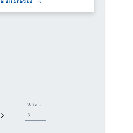
VAI ALLA PAGINA
Write the page number you want to go to
Vai a…
Prossima pagina