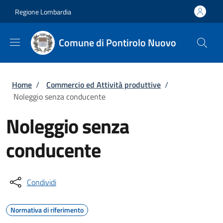
Salta al contenuto principale
Skip to footer content
Regione Lombardia
Comune di Pontirolo Nuovo
Briciole di pane
Home
/
Commercio ed Attività produttive
/
Noleggio senza conducente
Noleggio senza
conducente
Condividi
Normativa di riferimento